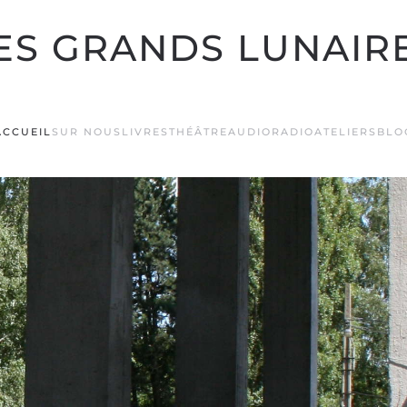
ES GRANDS LUNAIR
ACCUEIL
SUR NOUS
LIVRES
THÉÂTRE
AUDIO
RADIO
ATELIERS
BLO