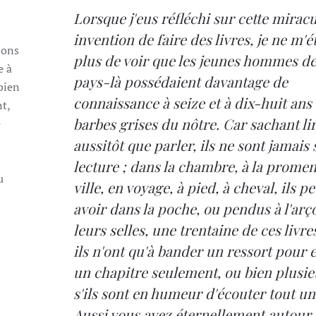
Lorsque j'eus réfléchi sur cette mirac
invention de faire des livres, je ne m'
ions
plus de voir que les jeunes hommes de
e à
pays-là possédaient davantage de
 bien
connaissance à seize et à dix-huit ans 
nt,
barbes grises du nôtre. Car sachant li
e
aussitôt que parler, ils ne sont jamais
lecture ; dans la chambre, à la prome
u
ville, en voyage, à pied, à cheval, ils p
avoir dans la poche, ou pendus à l'arç
leurs selles, une trentaine de ces livre
ils n'ont qu'à bander un ressort pour 
un chapitre seulement, ou bien plusie
s'ils sont en humeur d'écouter tout un 
Aussi vous avez éternellement autour