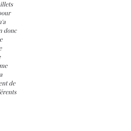
illets
 pour
n'a
un donc
e
e
e
ême
a
ent de
férents