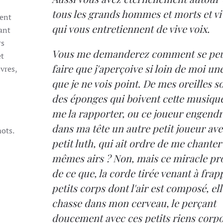
tous les grands hommes et morts et vi
ent
qui vous entretiennent de vive voix.
ant
rs
Vous me demanderez comment se peu
et
faire que j'aperçoive si loin de moi un
vres,
que je ne vois point. De mes oreilles so
des éponges qui boivent cette musiqu
me la rapporter, ou ce joueur engendr
dans ma tête un autre petit joueur av
mots.
petit luth, qui ait ordre de me chanter
mêmes airs ? Non, mais ce miracle pr
de ce que, la corde tirée venant à frap
petits corps dont l'air est composé, ell
chasse dans mon cerveau, le perçant
doucement avec ces petits riens corpo