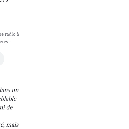
ne radio à
ères :
edans un
mblable
ni de
té, mais