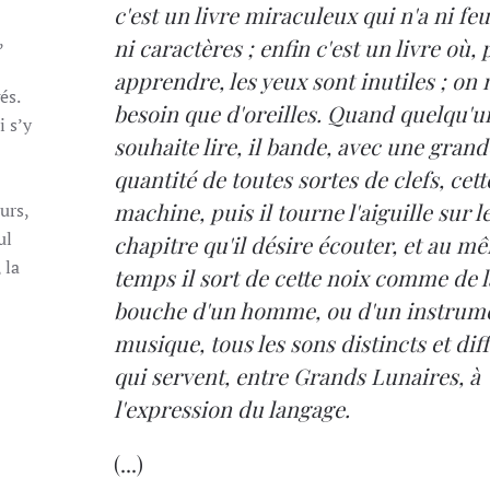
c'est un livre miraculeux qui n'a ni feu
,
ni caractères ; enfin c'est un livre où,
apprendre, les yeux sont inutiles ; on 
és.
besoin que d'oreilles. Quand quelqu'
 s’y
souhaite lire, il bande, avec une grand
quantité de toutes sortes de clefs, cett
machine, puis il tourne l'aiguille sur l
urs,
ul
chapitre qu'il désire écouter, et au m
 la
temps il sort de cette noix comme de l
bouche d'un homme, ou d'un instrum
musique, tous les sons distincts et dif
qui servent, entre Grands Lunaires, à
l'expression du langage.
(...)