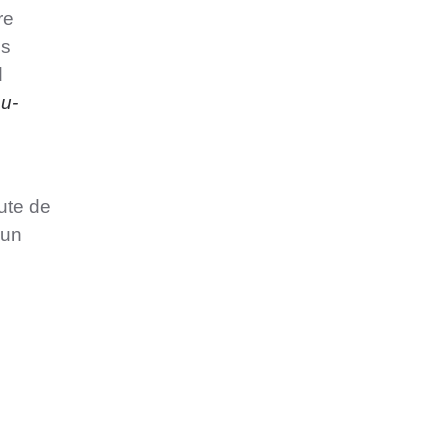
re
es
d
u-
oute de
 un