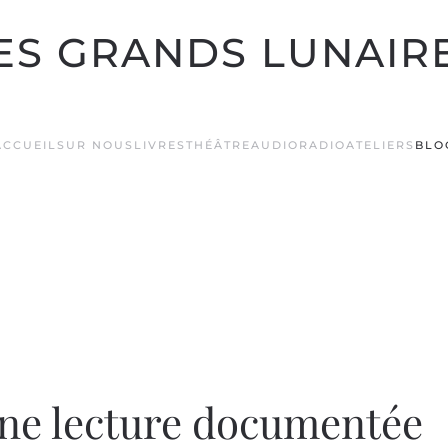
ES GRANDS LUNAIR
ACCUEIL
SUR NOUS
LIVRES
THÉÂTRE
AUDIO
RADIO
ATELIERS
BLO
une lecture documentée