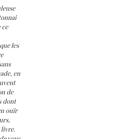
uleuse
étonnai
 ce
que les
re
 sans
nade, en
euvent
on de
s dont
en ouïr
urs,
livre.
 de vous