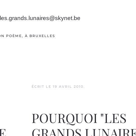
les.grands.lunaires@skynet.be
SON POÈME, À BRUXELLES
ÉCRIT LE
19 AVRIL 2010
.
POURQUOI "LES
E
GRANDS LUNAIRE