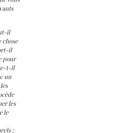
vants
t-il
e chose
rt-il
e pour
e-t-il
ec un
 les
ocède
per les
e le
rels ;