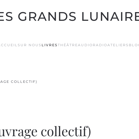
ES GRANDS LUNAIR
ACCUEIL
SUR NOUS
LIVRES
THÉÂTRE
AUDIO
RADIO
ATELIERS
BLO
AGE COLLECTIF)
rage collectif)