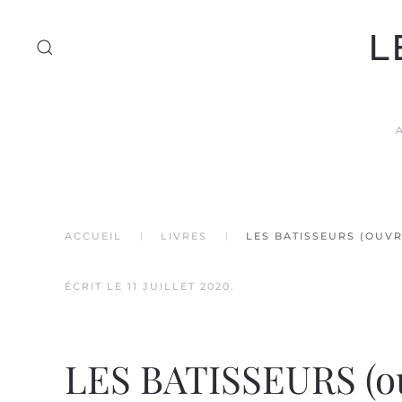
L
Accéder au contenu principal
ACCUEIL
LIVRES
LES BATISSEURS (OUVR
ÉCRIT LE
11 JUILLET 2020
.
LES BATISSEURS (ouv