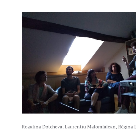
Rozalina Dotcheva, Laurentiu Malomfalean, Régina