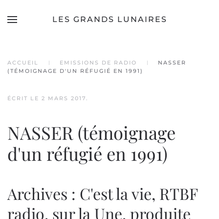
LES GRANDS LUNAIRES
Accéder au contenu principal
ACCUEIL
EMISSIONS DE RADIO
NASSER
(TÉMOIGNAGE D'UN RÉFUGIÉ EN 1991)
ÉCRIT LE
2 MARS 2017
.
NASSER (témoignage
d'un réfugié en 1991)
Archives : C'est la vie, RTBF
radio, sur la Une, produite