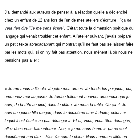
J'ai demandé aux auteurs de penser à la réaction qu'elle a déclenché
chez un enfant de 12 ans lors de l'un de mes ateliers d'écriture :
"ça ne
veut rien dire "Je me sens écrire"
. C'était toute la dimension poétique du
langage qui venait troubler cet enfant. A l'atelier suivant, j'avais préparé
un petit texte abracadabrant qui montrait qu'il ne faut pas se laisser faire
par les mots qui, si on n'y fait pas attention, nous mènent là où nous ne
pensions pas aller :
« Je me rends à l'école. Je jette mes armes. Je tends les poignets, oui,
emmenez-moi au poste. Je tombe tellement souvent amoureux que je
suis, de la tête au pied, dans le plâtre. Je mets la table. Ou ça ? Je
suis une jeune fille rangée, dans le deuxième tiroir à droite, celui sur
lequel il est écrit « ne pas déranger ». Et si, vous, vous êtes dérangés,
allez donc vous faire interner. Non, « je me sens écrire », ça ne veut
décidément rien dire... Hier, j'ai sorti le chien. Nous sommes allés en