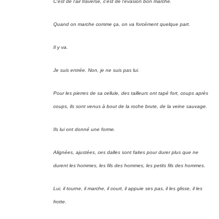
C'est de l'air traversé, c'est de l'évasion bon marché.
Quand on marche comme ça, on va forcément quelque part.
Il y va.
Je suis entrée. Non, je ne suis pas lui.
Pour les pierres de sa cellule, des tailleurs ont tapé fort, coups après
coups, ils sont venus à bout de la roche brute, de la veine sauvage.
Ils lui ont donné une forme.
Alignées, ajustées, ces dalles sont faites pour durer plus que ne
durent les hommes, les fils des hommes, les petits fils des hommes.
Lui, il tourne, il marche, il court, il appuie ses pas, il les glisse, il les
frotte.