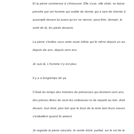
Et la pierre commence à s'émouvoir. Elle s'use, elle cède, se laisse
prendre par cet homme qui oublie de dormir, qui a tant de chemin à
accomplir devant lui avant qu'on ne vienne, peut-être, demain, le
sortir de là, les pieds devants.
La pierre s'incline sous cette route infinie qui le mène depuis un an,
depuis dix ans, depuis cent ans.
Je suis là. L'homme n'y est plus.
Il y a si longtemps de ça.
C'était du temps des histoires de princesses qui dorment cent ans,
des princes libres de venir les embrasser et de repartir au loin, droit
devant, tout droit, plus loin que le bout de la terre tant leurs coeurs
s'emballent quand ils aiment.
Je regarde la pierre creusée, le cercle étroit, parfait, sur le sol de la