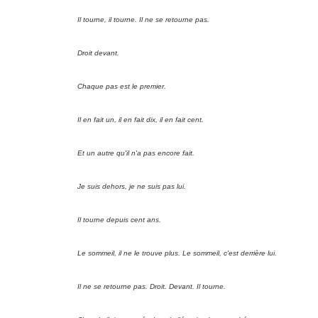
Il tourne, il tourne. Il ne se retourne pas.
Droit devant.
Chaque pas est le premier.
Il en fait un, il en fait dix, il en fait cent.
Et un autre qu'il n'a pas encore fait.
Je suis dehors, je ne suis pas lui.
Il tourne depuis cent ans.
Le sommeil, il ne le trouve plus. Le sommeil, c'est derrière lui.
Il ne se retourne pas. Droit. Devant. Il tourne.