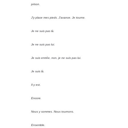
prison.
J'y place mes pieds. J'avance. Je tourne.
Je ne suis pas là.
Je ne suis pas lui.
Je suis entrée, non, je ne suis pas lui.
Je suis là.
Il y est.
Encore.
Nous y sommes. Nous tournons.
Ensemble.