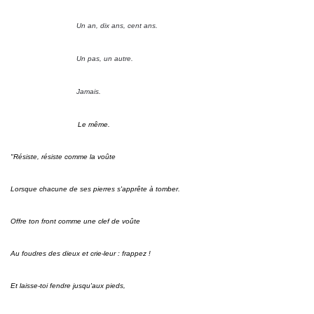
Un an, dix ans, cent ans.
Un pas, un autre.
Jamais.
Le même.
"Résiste, résiste comme la voûte
Lorsque chacune de ses pierres s'apprête à tomber.
Offre ton front comme une clef de voûte
Au foudres des dieux et crie-leur : frappez !
Et laisse-toi fendre jusqu'aux pieds,