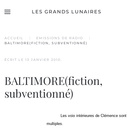
LES GRANDS LUNAIRES
Accéder au contenu principal
ACCUEIL
EMISSIONS DE RADIO
BALTIMORE(FICTION, SUBVENTIONNÉ)
ÉCRIT LE
13 JANVIER 2010
.
BALTIMORE(fiction,
subventionné)
Les voix intérieures de Clémence sont
multiples.