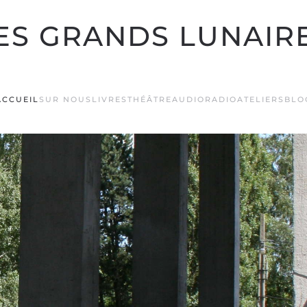
ES GRANDS LUNAIR
ACCUEIL
SUR NOUS
LIVRES
THÉÂTRE
AUDIO
RADIO
ATELIERS
BLO