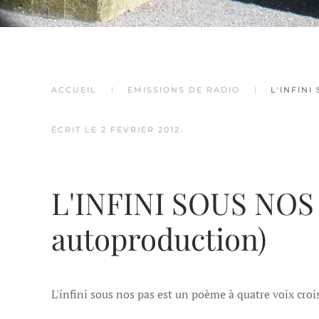
ACCUEIL
EMISSIONS DE RADIO
L'INFINI
ÉCRIT LE
2 FÉVRIER 2012
.
L'INFINI SOUS NOS 
autoproduction)
L'infini sous nos pas est un poème à quatre voix crois