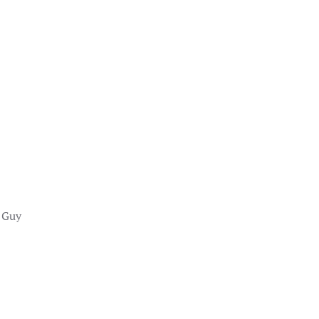
)
» Guy