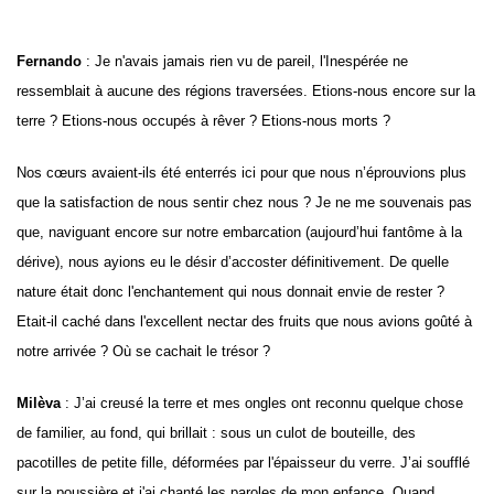
Fernando
: Je n'avais jamais rien vu de pareil, l'Inespérée ne
ressemblait à aucune des régions traversées. Etions-nous encore sur la
terre ? Etions-nous occupés à rêver ? Etions-nous morts ?
Nos cœurs avaient-ils été enterrés ici pour que nous n’éprouvions plus
que la satisfaction de nous sentir chez nous ? Je ne me souvenais pas
que, naviguant encore sur notre embarcation (aujourd’hui fantôme à la
dérive), nous ayions eu le désir d’accoster définitivement. De quelle
nature était donc l'enchantement qui nous donnait envie de rester ?
Etait-il caché dans l'excellent nectar des fruits que nous avions goûté à
notre arrivée ? Où se cachait le trésor ?
Milèva
: J’ai creusé la terre et mes ongles ont reconnu quelque chose
de familier, au fond, qui brillait : sous un culot de bouteille, des
pacotilles de petite fille, déformées par l'épaisseur du verre. J’ai soufflé
sur la poussière et j'ai chanté les paroles de mon enfance. Quand