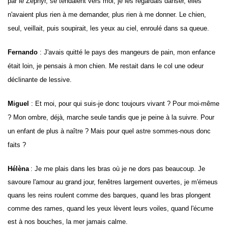
par le Zéphyr, se tendaient vers moi, je les regardais danser, elles
n'avaient plus rien à me demander, plus rien à me donner. Le chien,
seul, veillait, puis soupirait, les yeux au ciel, enroulé dans sa queue.
Fernando
: J'avais quitté le pays des mangeurs de pain, mon enfance
était loin, je pensais à mon chien. Me restait dans le col une odeur
déclinante de lessive.
Miguel
: Et moi, pour
qui suis-je donc toujours vivant ? Pour moi-même
? Mon ombre, déjà, marche seule tandis que je peine à la suivre. Pour
un enfant de plus à naître ? Mais pour quel astre sommes-nous donc
faits ?
Hélèna
: Je me plais dans les bras où je ne dors pas beaucoup. Je
savoure l'amour au grand jour, fenêtres largement ouvertes, je m'émeus
quans les reins roulent comme des barques, quand les bras plongent
comme des rames, quand les yeux lèvent leurs voiles, quand l'écume
est à nos bouches, la mer jamais calme.