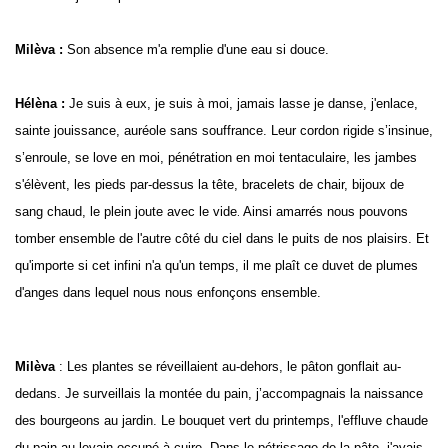
Milèva :
Son absence m'a remplie d'une eau si douce.
Hélèna :
Je suis à eux, je suis à moi, jamais lasse je danse, j'enlace,
sainte jouissance, auréole sans souffrance. Leur cordon rigide s’insinue,
s’enroule, se love en moi, pénétration en moi tentaculaire, les jambes
s'élèvent, les pieds par-dessus la tête, bracelets de chair, bijoux de
sang chaud, le plein joute avec le vide
Ainsi amarrés nous pouvons
.
tomber ensemble de l'autre côté du ciel dans le puits de nos plaisirs. Et
qu'importe si cet infini n'a qu'un temps, il me plaît ce duvet de plumes
d'anges dans lequel nous nous enfonçons ensemble.
Milèva
: Les plantes se réveillaient au-dehors, le pâton gonflait au-
dedans. Je surveillais la montée du pain, j’accompagnais la naissance
des bourgeons au jardin. Le bouquet vert du printemps, l'effluve chaude
du pain au levain occupé à cuire. Dans le pétrissage de la pâte, j'avais