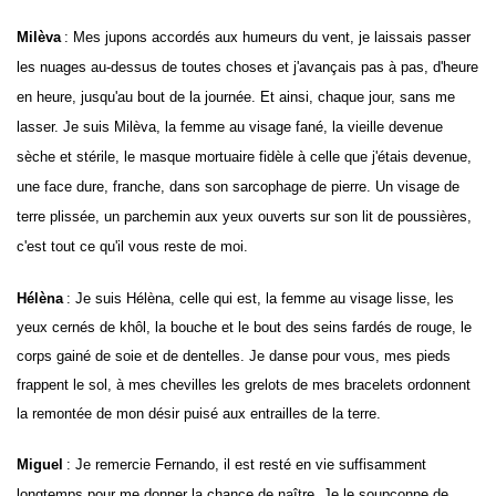
Milèva
: Mes jupons accordés aux humeurs du vent, je laissais passer
les nuages au-dessus de toutes choses et j'avançais pas à pas, d'heure
en heure, jusqu'au bout de la journée. Et ainsi, chaque jour, sans me
lasser.
Je suis
Milèva
, la femme au visage fané, la vieille devenue
sèche et stérile, le masque mortuaire fidèle à celle que j'étais devenue,
une face dure, franche, dans son sarcophage de pierre. Un visage de
terre plissée, un parchemin aux yeux ouverts sur son lit de poussières,
c'est tout ce qu'il vous reste de moi.
Hélèna
: Je suis
Hélèna
, celle qui est, la femme au visage lisse, les
yeux cernés de khôl, la bouche et le bout des seins fardés de rouge, le
corps gainé de soie et de dentelles. Je danse pour vous, mes pieds
frappent le sol, à mes chevilles les grelots de mes bracelets ordonnent
la remontée de mon désir puisé aux entrailles de la terre.
Miguel
: Je remercie Fernando, il est resté en vie suffisamment
longtemps pour me donner la chance de naître. Je le soupçonne de