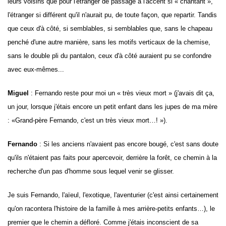
leurs voisins que pour l'étranger de passage à l'accent si « chantant »,
l'étranger si différent qu'il n'aurait pu, de toute façon, que repartir. Tandis
que ceux d'à côté, si semblables, si semblables que, sans le chapeau
penché d'une autre manière, sans les motifs verticaux de la chemise,
sans le double pli du pantalon, ceux d'à côté auraient pu se confondre
avec eux-mêmes...
Miguel
:
Fernando
reste pour moi un « très vieux mort » (j'avais dit ça,
un jour, lorsque j'étais encore un petit enfant dans les jupes de ma mère
: «Grand-père
Fernando
, c'est un très vieux mort…! »).
Fernando
: Si les anciens n'avaient pas encore bougé, c'est sans doute
qu'ils n'étaient pas faits pour apercevoir, derrière la forêt, ce chemin à la
recherche d'un pas d'homme sous lequel venir se glisser.
Je suis
Fernando
, l'aïeul, l'exotique, l'aventurier (c'est ainsi certainement
qu'on racontera l'histoire de la famille à mes arrière-petits enfants…), le
premier que le chemin a défloré. Comme j'étais inconscient de sa