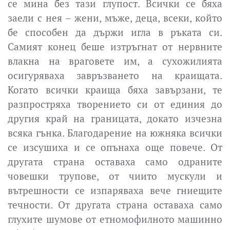
се мина без тази глупост. Всички се бяха
заели с нея – жени, мъже, деца, всеки, който
бе способен да държи игла в ръката си.
Самият конец беше изтръгнат от нервните
влакна на враговете им, а сухожилията
осигуряваха завръзването на краищата.
Когато всички краища бяха завързани, те
разпростряха творението си от единия до
другия край на границата, докато изчезна
всяка гънка. Благодарение на южняка всички
се изсушиха и се опънаха още повече. От
другата страна оставаха само одраните
човешки трупове, от чиито мускули и
вътрешности се изпаряваха вече гниещите
течности. От другата страна оставаха само
глухите шумове от етномофилното машинно