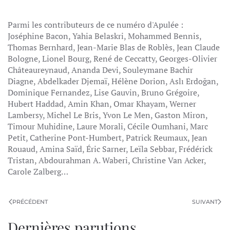
Parmi les contributeurs de ce numéro d'Apulée :
Joséphine Bacon, Yahia Belaskri, Mohammed Bennis,
Thomas Bernhard, Jean-Marie Blas de Roblès, Jean Claude
Bologne, Lionel Bourg, René de Ceccatty, Georges-Olivier
Châteaureynaud, Ananda Devi, Souleymane Bachir
Diagne, Abdelkader Djemaï, Hélène Dorion, Aslı Erdoğan,
Dominique Fernandez, Lise Gauvin, Bruno Grégoire,
Hubert Haddad, Amin Khan, Omar Khayam, Werner
Lambersy, Michel Le Bris, Yvon Le Men, Gaston Miron,
Timour Muhidine, Laure Morali, Cécile Oumhani, Marc
Petit, Catherine Pont-Humbert, Patrick Reumaux, Jean
Rouaud, Amina Saïd, Éric Sarner, Leïla Sebbar, Frédérick
Tristan, Abdourahman A. Waberi, Christine Van Acker,
Carole Zalberg…
PRÉCÉDENT
SUIVANT
Dernières parutions