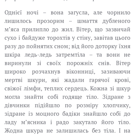
Однієї ночі – вона загусла, але чорнило
лишилось прозорим – шмаття дубленого
м’яса прилипло до жил. Вітер, що зазвичай
сухо і байдуже торохтів у стіну, завітав цього
разу до пойнятих сном; від його доторку їхня
шкіра ледь-ледь затремтіла – та вони не
виринули зі своїх порожніх снів. Вітер
широко розчахнув віконниці, зазиваючи
мертві шкури, які жадали гарячої крові,
свіжої лімфи, теплих сердець. Кожна зі шкур
могла знайти собі годяще тіло. Зідране з
дівчинки підійшло по розміру хлопчику,
зідране із моцного бадіки знайшло собі до
ладу м’ясника і радо закутало його тіло.
Жодна шкура не залишилась без тіла. І на