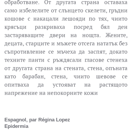
обработване. От другата страна оставаха
само избелелите от слънцето скелети, гръдни
кошове с накацали лешояди по тях, чиито
крясъци разкриваха посред бял ден
застаряващите двери на нощта. Жените,
децата, старците и мъжете отсега нататък без
съпротивление се мъчеха да заспят, докато
техните панти с ръждясали гласове стенеха
от другата страна на стената, стена, опъната
като барабан, стена, чиито шевове се
опитваха да устояват на растящото
напрежение на непокорните кожи
Espagnol, par Régina Lopez
Epidermia