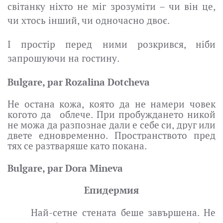
світанку ніхто не міг зрозуміти – чи він це,
чи хтось інший, чи одночасно двоє.
І простір перед ними розкрився, ніби
запрошуючи на гостину.
Bulgare, par Rozalina Dotcheva
Не
остана
кожа
,
която
да
не
намери
човек
когото
да
облече
.
При
пробуждането
никой
не
можа
да
разпознае
дали
е
себе
си
,
друг
или
двете
едновременно
.
Пространството
пред
тях
се
разтваряше
като
покана
.
Bulgare, par Dora Mineva
Епидермия
Най-сетне стената беше завършена. Не