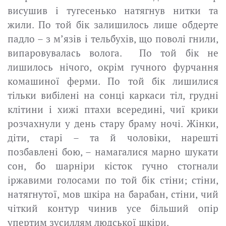
висушив і тугесенько натягнув нитки та
жили. По той бік залишилось лише обдерте
падло – з м’язів і тельбухів, що поволі гнили,
випаровувалась волога. По той бік не
лишилось нічого, окрім гучного фурчання
комашиної ферми. По той бік лишилися
тільки вибілені на сонці каркаси тіл, грудні
клітини і хижі птахи всередині, чиї крики
розчахнули у день стару браму ночі. Жінки,
діти, старі – та й чоловіки, нарешті
позбавлені бою, – намагалися марно шукати
сон, бо шарніри кісток гучно стогнали
іржавими голосами по той бік стіни; стіни,
натягнутої, мов шкіра на барабан, стіни, чий
чіткий контур чинив усе більший опір
упертим зусиллям людської шкіри.