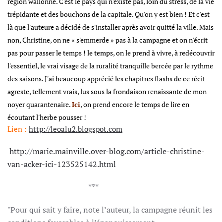
région wallonne. C'est le pays qui n'existe pas, loin du stress, de la vie
trépidante et des bouchons de la capitale. Qu'on y est bien ! Et c'est
là que l'auteure a décidé de s'installer après avoir quitté la ville. Mais
non, Christine, on ne « s'emmerde » pas à la campagne et on n'écrit
pas pour passer le temps ! le temps, on le prend à vivre, à redécouvrir
l'essentiel, le vrai visage de la ruralité tranquille bercée par le rythme
des saisons. J'ai beaucoup apprécié les chapitres flashs de ce récit
agreste, tellement vrais, lus sous la frondaison renaissante de mon
noyer quarantenaire.
Ici
, on prend encore le temps de lire en
écoutant l'herbe pousser !
Lien :
http://leoalu2.blogspot.com
http://marie.mainville.over-blog.com/article-christine-
van-acker-ici-123525142.html
***
"Pour qui sait y faire, note l’auteur, la campagne réunit les