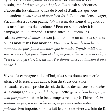
besoin,
son horloge un jour de pluie.
Le plaisir supérieur est
d’accueillir les citadins venus du Nord et d’ailleurs, qui vous
demandent si
vous vous plaisez bien Ici ?
Comment s’ensauvager,
s’acclimater à ce coin paumé
loin de tout
, des soins d’urgence et
des manifestations de la culture ? Peut-on s’emmerder à la
campagne ? Oui, répond la transplantée, qui cueille les
salades
encore vivantes
de son jardin comme un carnet à spirales
où les mots justes font mouche.
Etre sur le banc de touche un
moment, ne plus jouer, attendre que le matin, l’après-midi et le
soir se succèdent pareillement chaque jour, aller se coucher dans
l’espoir que ça s’arrête, qu’un rêve donne encore l’illusion d’être
en vie ?
Vivre à la campagne aujourd’hui, c’est sans doute accepter le
silence et le regard des autres, loin du stress des villes
tentaculaires, mais proche de soi, du tic tac des saisons retrouvées.
A la campagne
tout prend du temps
, cette
grosse bouchée qui ne
veut pas passer
, même le beau temps à venir après l’hiver, où
la
solitude se prend à bras-le-corps, se presse contre notre
poitrine.
Peu importe, si l’on a fait le choix de vivre
Ici
, loin de là-