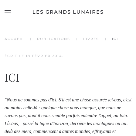
LES GRANDS LUNAIRES
Accéder au contenu principal
ACCUEIL
PUBLICATIONS
LIVRES
ICI
ÉCRIT LE
18 FÉVRIER 2014
.
ICI
"
Nous ne sommes pas d'ici. S'il est une chose assurée ici-bas, c'est
au moins celle-là : quelque chose nous manque, que nous ne
savons pas, dont il nous semble parfois entendre l'appel, au loin.
Là-bas, , passé la ligne d'horizon, derrière les montagnes ou au-
delà des mers, commencent d'autres mondes, effrayants et