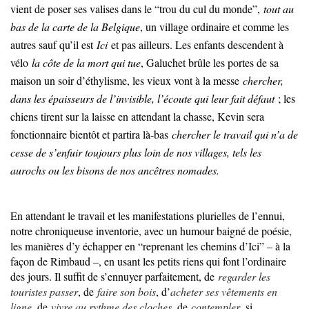
vient de poser ses valises dans le “trou du cul du monde”,
tout au
bas de la carte de la Belgique
, un village ordinaire et comme les
autres sauf qu’il est
Ici
et pas ailleurs. Les enfants descendent à
vélo
la côte de la mort qui tue
, Galuchet brûle les portes de sa
maison un soir d’éthylisme, les vieux vont à la messe
chercher,
dans les épaisseurs de l’invisible, l’écoute qui leur fait défaut
; les
chiens tirent sur la laisse en attendant la chasse, Kevin sera
fonctionnaire bientôt et partira là-bas
chercher le travail qui n’a de
cesse de s’enfuir toujours plus loin de nos villages, tels les
aurochs ou les bisons de nos ancêtres nomades.
En attendant le travail et les manifestations plurielles de l’ennui,
notre chroniqueuse inventorie, avec un humour baigné de poésie,
les manières d’y échapper en “reprenant les chemins d’Ici” – à la
façon de Rimbaud –, en usant les petits riens qui font l’ordinaire
des jours. Il suffit de s’ennuyer parfaitement, de
regarder les
touristes passer
, de
faire son bois
, d’
acheter ses vêtements en
ligne
, de
vivre au rythme des cloches
, de
contempler
, si