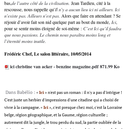
bas,
de l’autre côté de la civilisation.
Jean Tardieu, cité à la
rescousse, nous rappelle qu’
Il n’y a aucun lieu ici ni ailleurs. Ici
n’existe pas. Ailleurs n’est pas.
Alors que faire en attendant ? Se
réjouir d’avoir fait son nid quelque part au bout du monde,
Ici
,
pour se sentir moins éloigné de soi-même :
C’est Ici qu’il faudra
que nous passions. Le chemin nous paraîtra moins long et
l’éternité moins inutile.
Frédéric Chef, Le salon littéraire, 10/05/2014
ici christine van acker - benzine magazine.pdf
871.99 Ko
Dans Babélio :
«
Ici
» n'est pas un roman : il n'y a pas d'intrigue !
C'est juste un herbier d'impressions d'une citadine qui a choisi de
vivre à la campagne. «
Ici
», c'est presque chez moi, c'est la Lorraine
belge, région géographique, et la Gaume, région culturelle ;
autrement dit la jungle, le trou perdu du sud, la partie oubliée de la