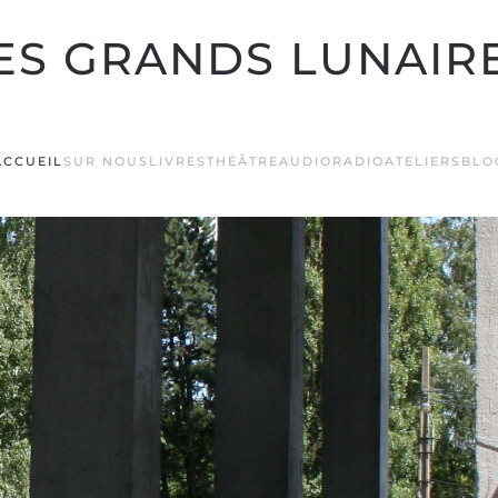
ES GRANDS LUNAIR
ACCUEIL
SUR NOUS
LIVRES
THÉÂTRE
AUDIO
RADIO
ATELIERS
BLO