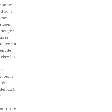
ersonnes
d'où il
t ses
uelques
nergie :
Après
tallée sur
nent de
 chez les
s
veau
un repas
t été
défauts).
à
nourriture