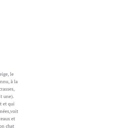
ige, le
onnu, à la
crasses,
it une).
t et qui
inées,voit
teaux et
son chat