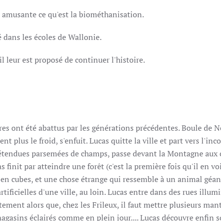
on amusante ce qu'est la biométhanisation.
é dans les écoles de Wallonie.
il leur est proposé de continuer l'histoire.
bres ont été abattus par les générations précédentes. Boule de Ne
 plus le froid, s'enfuit. Lucas quitte la ville et part vers l'inc
es étendues parsemées de champs, passe devant la Montagne aux 
 finit par atteindre une forêt (c'est la première fois qu'il en vo
s en cubes, et une chose étrange qui ressemble à un animal géan
artificielles d'une ville, au loin. Lucas entre dans des rues illum
ement alors que, chez les Frileux, il faut mettre plusieurs man
magasins éclairés comme en plein jour.... Lucas découvre enfin 