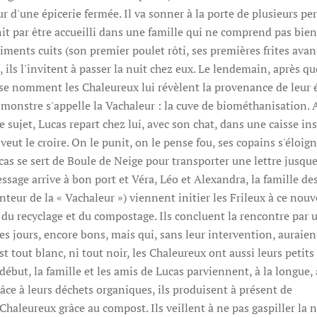
ur d'une épicerie fermée. Il va sonner à la porte de plusieurs p
nit par être accueilli dans une famille qui ne comprend pas bien 
liments cuits (son premier poulet rôti, ses premières frites avan
, ils l'invitent à passer la nuit chez eux. Le lendemain, après q
se nomment les Chaleureux lui révèlent la provenance de leur é
n monstre s'appelle la Vachaleur : la cuve de biométhanisation. 
sujet, Lucas repart chez lui, avec son chat, dans une caisse ins
eut le croire. On le punit, on le pense fou, ses copains s'éloig
cas se sert de Boule de Neige pour transporter une lettre jusque
ssage arrive à bon port et Véra, Léo et Alexandra, la famille de
teur de la « Vachaleur ») viennent initier les Frileux à ce nou
 du recyclage et du compostage. Ils concluent la rencontre par 
 jours, encore bons, mais qui, sans leur intervention, auraien
st tout blanc, ni tout noir, les Chaleureux ont aussi leurs petits 
début, la famille et les amis de Lucas parviennent, à la longue, 
âce à leurs déchets organiques, ils produisent à présent de
Chaleureux grâce au compost. Ils veillent à ne pas gaspiller la 